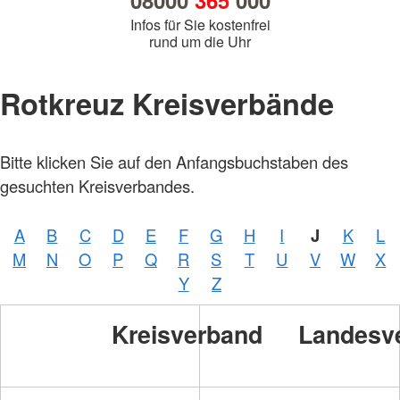
08000
365
000
Infos für Sie kostenfrei
rund um die Uhr
Rotkreuz Kreisverbände
Bitte klicken Sie auf den Anfangsbuchstaben des
gesuchten Kreisverbandes.
A
B
C
D
E
F
G
H
I
J
K
L
M
N
O
P
Q
R
S
T
U
V
W
X
Y
Z
Kreisverband
Landesv