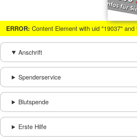
ERROR:
Content Element with uid "19037" and t
Anschrift
Spenderservice
Blutspende
Erste Hilfe