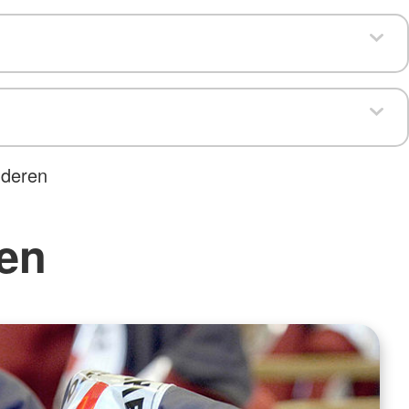
nderen
ten