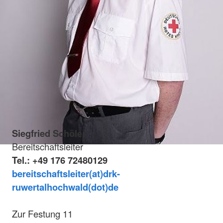
Siegfried Schöler
Bereitschaftsleiter
Tel.: +49 176 72480129
bereitschaftsleiter(at)drk-
ruwertalhochwald(dot)de
Zur Festung 11