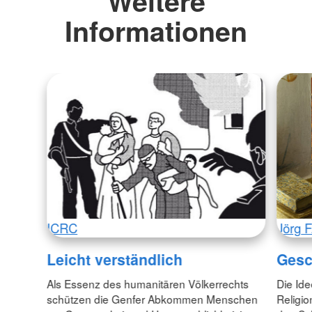
Weitere
Informationen
ICRC
Jörg F
Leicht verständlich
Gesc
Als Essenz des humanitären Völkerrechts
Die Id
schützen die Genfer Abkommen Menschen
Religio